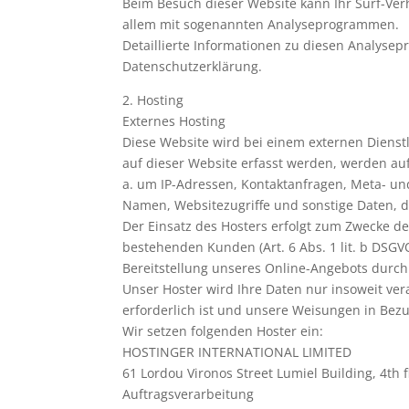
Beim Besuch dieser Website kann Ihr Surf-Verh
allem mit sogenannten Analyseprogrammen.
Detaillierte Informationen zu diesen Analyse
Datenschutzerklärung.
2. Hosting
Externes Hosting
Diese Website wird bei einem externen Dienstl
auf dieser Website erfasst werden, werden auf
a. um IP-Adressen, Kontaktanfragen, Meta- u
Namen, Websitezugriffe und sonstige Daten, d
Der Einsatz des Hosters erfolgt zum Zwecke d
bestehenden Kunden (Art. 6 Abs. 1 lit. b DSGVO
Bereitstellung unseres Online-Angebots durch e
Unser Hoster wird Ihre Daten nur insoweit vera
erforderlich ist und unsere Weisungen in Bezu
Wir setzen folgenden Hoster ein:
HOSTINGER INTERNATIONAL LIMITED
61 Lordou Vironos Street Lumiel Building, 4th 
Auftragsverarbeitung