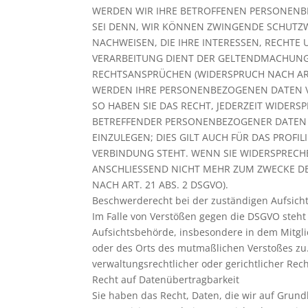
WERDEN WIR IHRE BETROFFENEN PERSONENB
SEI DENN, WIR KÖNNEN ZWINGENDE SCHUTZ
NACHWEISEN, DIE IHRE INTERESSEN, RECHTE
VERARBEITUNG DIENT DER GELTENDMACHUNG
RECHTSANSPRÜCHEN (WIDERSPRUCH NACH ART.
WERDEN IHRE PERSONENBEZOGENEN DATEN V
SO HABEN SIE DAS RECHT, JEDERZEIT WIDERS
BETREFFENDER PERSONENBEZOGENER DATEN
EINZULEGEN; DIES GILT AUCH FÜR DAS PROFI
VERBINDUNG STEHT. WENN SIE WIDERSPREC
ANSCHLIESSEND NICHT MEHR ZUM ZWECKE D
NACH ART. 21 ABS. 2 DSGVO).
Beschwerderecht bei der zuständigen Aufsich
Im Falle von Verstößen gegen die DSGVO steht
Aufsichtsbehörde, insbesondere in dem Mitglie
oder des Orts des mutmaßlichen Verstoßes zu
verwaltungsrechtlicher oder gerichtlicher Rec
Recht auf Datenübertragbarkeit
Sie haben das Recht, Daten, die wir auf Grundl