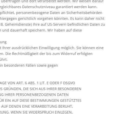
 übertragen und dort verarbeitet werden. Wir weisen darauf
vergleichbares Datenschutzniveau garantiert werden kann.
pflichtet, personenbezogene Daten an Sicherheitsbehörden
hiergegen gerichtlich vorgehen könnten. Es kann daher nicht
B. Geheimdienste) Ihre auf US-Servern befindlichen Daten zu
 und dauerhaft speichern. Wir haben auf diese
tung
 Ihrer ausdrücklichen Einwilligung möglich. Sie können eine
ufen. Die Rechtmäßigkeit der bis zum Widerruf erfolgten
ührt.
in besonderen Fällen sowie gegen
 VON ART. 6 ABS. 1 LIT. E ODER F DSGVO
AUS GRÜNDEN, DIE SICH AUS IHRER BESONDEREN
UNG IHRER PERSONENBEZOGENEN DATEN
FÜR EIN AUF DIESE BESTIMMUNGEN GESTÜTZTES
, AUF DENEN EINE VERARBEITUNG BERUHT,
UNG. WENN SIE WIDERSPRUCH EINLEGEN,