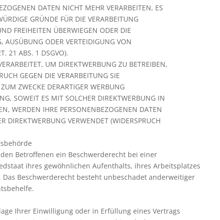
EZOGENEN DATEN NICHT MEHR VERARBEITEN, ES
WÜRDIGE GRÜNDE FÜR DIE VERARBEITUNG
 UND FREIHEITEN ÜBERWIEGEN ODER DIE
, AUSÜBUNG ODER VERTEIDIGUNG VON
 21 ABS. 1 DSGVO).
ERARBEITET, UM DIREKTWERBUNG ZU BETREIBEN,
PRUCH GEGEN DIE VERARBEITUNG SIE
 ZUM ZWECKE DERARTIGER WERBUNG
LING, SOWEIT ES MIT SOLCHER DIREKTWERBUNG IN
HEN, WERDEN IHRE PERSONENBEZOGENEN DATEN
ER DIREKTWERBUNG VERWENDET (WIDERSPRUCH
tsbehörde
 den Betroffenen ein Beschwerderecht bei einer
dstaat ihres gewöhnlichen Aufenthalts, ihres Arbeitsplatzes
. Das Beschwerderecht besteht unbeschadet anderweitiger
htsbehelfe.
age Ihrer Einwilligung oder in Erfüllung eines Vertrags