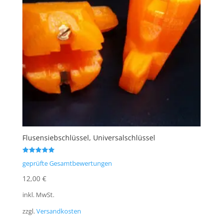
Flusensiebschlüssel, Universalschlüssel
Bewertet mit
geprüfte Gesamtbewertungen
5.00
von 5
12,00
€
inkl. MwSt.
zzgl.
Versandkosten