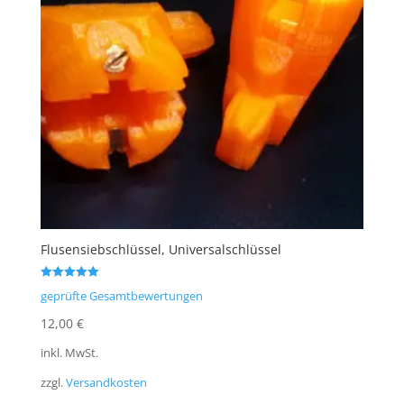
Flusensiebschlüssel, Universalschlüssel
Bewertet mit
geprüfte Gesamtbewertungen
5.00
von 5
12,00
€
inkl. MwSt.
zzgl.
Versandkosten