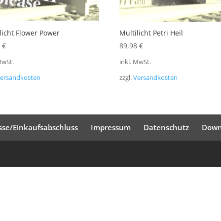
licht Flower Power
Multilicht Petri Heil
8
€
89,98
€
MwSt.
inkl. MwSt.
ersandkosten
zzgl.
Versandkosten
sse/Einkaufsabschluss
Impressum
Datenschutz
Down