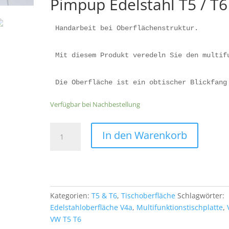
Pimpup Edelstahl T5 / T6
Handarbeit bei Oberflächenstruktur.
Mit diesem Produkt veredeln Sie den multif
Die Oberfläche ist ein obtischer Blickfang
Verfügbar bei Nachbestellung
VW
In den Warenkorb
T5
T6
Bulli
Bus
Multifunktionstisch
Kategorien:
T5 & T6
,
Tischoberfläche
Schlagwörter:
Edelstahl
Edelstahloberfläche V4a
,
Multifunktionstischplatte
,
Oberflächen
VW T5 T6
7H(03-