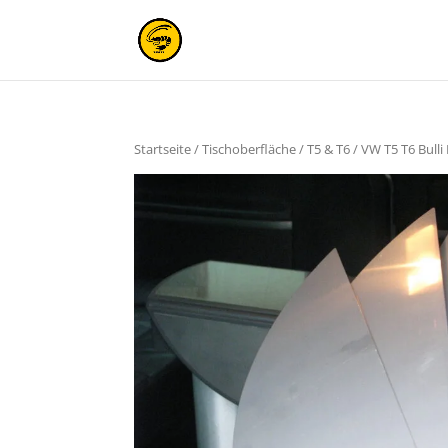
Startseite
/
Tischoberfläche
/
T5 & T6
/ VW T5 T6 Bull