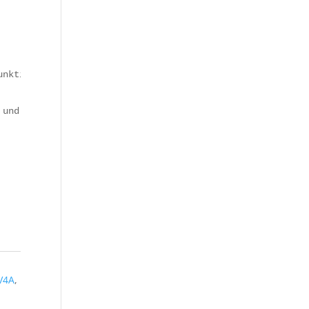
unktionalen Konferenztisch der Multivanklassen T5 und T6
 und erfreut bei jeder Benutzung den Betrachter.
V4A
,